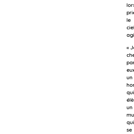
lor
pri
le
cie
agi
« J
ch
pa
eu
un
h
qui
él
un
mu
qui
se