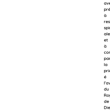
av
pré
à
res
spi
ale
et
à
co
pa
la
pri
é
l’
du
Ro
de
Di