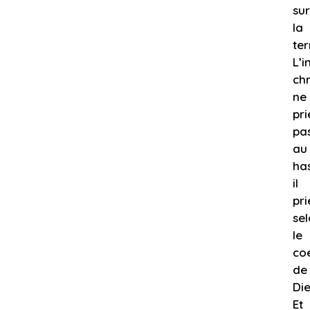
sur
la
ter
L’i
chr
ne
pri
pa
au
ha
il
pri
se
le
co
de
Die
Et