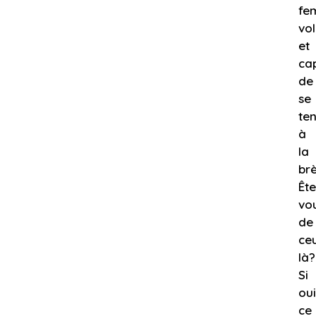
fe
vol
et
ca
de
se
ten
à
la
br
Ête
vo
de
ce
là?
Si
oui
ce