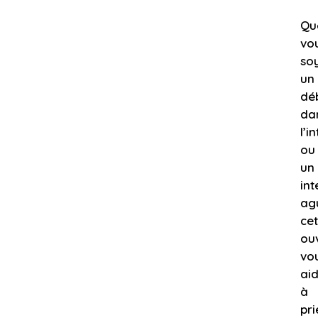
Qu
vo
so
un
dé
da
l’i
ou
un
int
agu
cet
ou
vo
ai
à
pri