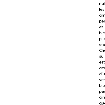
nat
les
âm
pe
et
bi
plu
en
Ch
suj
est
ac
d’
ver
bib
per
ain
qu