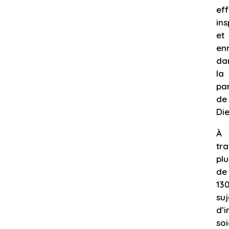
eff
ins
et
en
da
la
pa
de
Die
À
tra
plu
de
13
suj
d’i
so