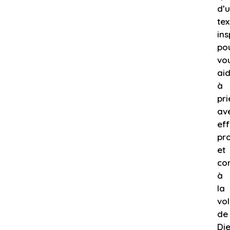
d’
tex
ins
po
vo
ai
à
pri
av
eff
pr
et
co
à
la
vo
de
Die