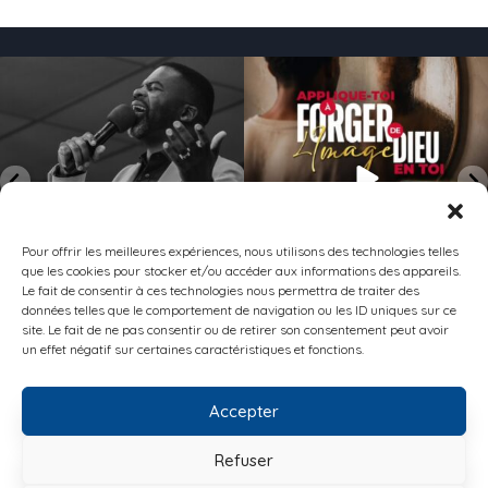
168
2
157
0
Pour offrir les meilleures expériences, nous utilisons des technologies telles
que les cookies pour stocker et/ou accéder aux informations des appareils.
Le fait de consentir à ces technologies nous permettra de traiter des
données telles que le comportement de navigation ou les ID uniques sur ce
site. Le fait de ne pas consentir ou de retirer son consentement peut avoir
Suivez moi sur Instagram
un effet négatif sur certaines caractéristiques et fonctions.
Accepter
CONTACT
POLITIQUE DE CONFIDENTIALITÉ
POLITIQUE DE COOKIES (UE)
Refuser