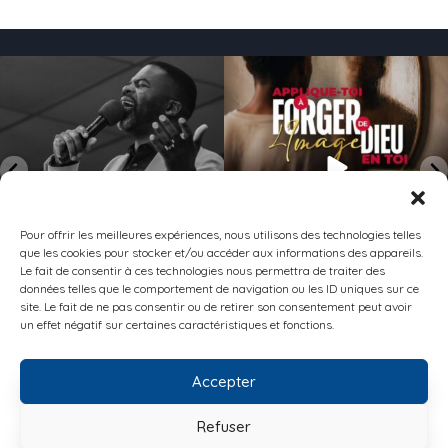
158
2
154
0
Pour offrir les meilleures expériences, nous utilisons des technologies telles
que les cookies pour stocker et/ou accéder aux informations des appareils.
Le fait de consentir à ces technologies nous permettra de traiter des
données telles que le comportement de navigation ou les ID uniques sur ce
site. Le fait de ne pas consentir ou de retirer son consentement peut avoir
Suivez moi sur Instagram
un effet négatif sur certaines caractéristiques et fonctions.
Accepter
CONTACT
POLITIQUE DE CONFIDENTIALITÉ
POLITIQUE DE COOKIES (UE)
Refuser