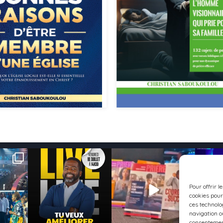
1
186
1
85
0
Pour offrir l
cookies pour
ces technolo
navigation ou
consentement