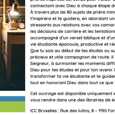
connectant avec Dieu à chaque étape de 
À travers plus de 80 sujets de prière min
t’inspirera et te guidera, en abordant u
stressants aux relations avec vos camar
les décisions de carrière et les tentation
accompagné d’un verset biblique et d’un 
vie étudiante épanouie, productive et réu
Que tu sois au début de tes études ou sur
précieux et utile compagnon de route. Il 
Seigneur, à surmonter les moments diffic
Dieu pour tes études et pour ton avenir
transformer ta vie étudiante et te guid
tout en honorant Dieu dans tout ce que t
Cet ouvrage est disponible uniquement 
vous rendre dans une des librairies de é
ICC Bruxelles
: Rue des lutins, 8 – 1190 F