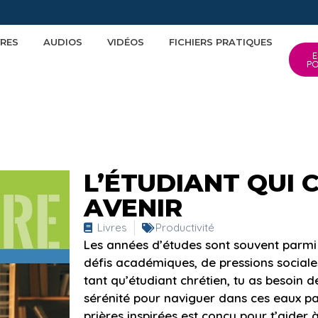
VRES
AUDIOS
VIDÉOS
FICHIERS PRATIQUES
E
P
L’ÉTUDIANT QUI 
AVENIR
Livres
Productivité
Les années d’études sont souvent parmi l
défis académiques, de pressions sociales 
tant qu’étudiant chrétien, tu as besoin de
sérénité pour naviguer dans ces eaux par
prières inspirées est conçu pour t’aider à