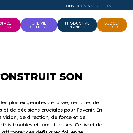
CONNEXION
INSCRIPTION
SPACE
UNE VIE
PRODUCTIVE
BUDGET
ODCAST
DIFFERENTE
PLANNER
GOLD
CONSTRUIT SON
es plus exigeantes de la vie, remplies de
et de décisions cruciales pour l’avenir. En
 vision, de direction, de force et de
fois troubles et tumultueuses. Ce livret de
 affronter ces défis avec foi, en te