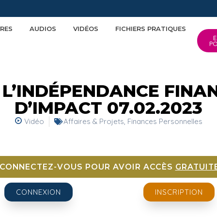
VRES
AUDIOS
VIDÉOS
FICHIERS PRATIQUES
E
P
 L’INDÉPENDANCE FINANC
D’IMPACT 07.02.2023
Vidéo
Affaires & Projets
,
Finances Personnelles
 CONNECTEZ-VOUS POUR AVOIR ACCÈS
GRATUIT
CONNEXION
INSCRIPTION