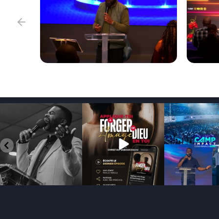
95
1
134
0
639