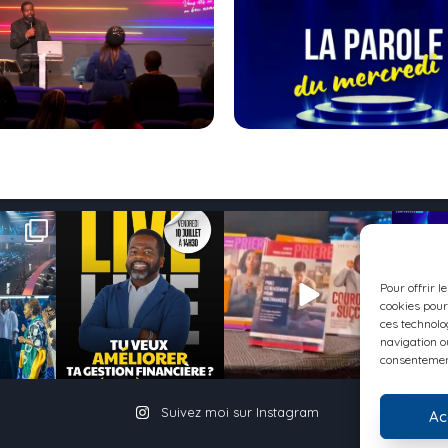
1
186
1
86
0
Pour offrir l
cookies pour
ces technolo
navigation ou
consentement
Suivez moi sur Instagram
Ac