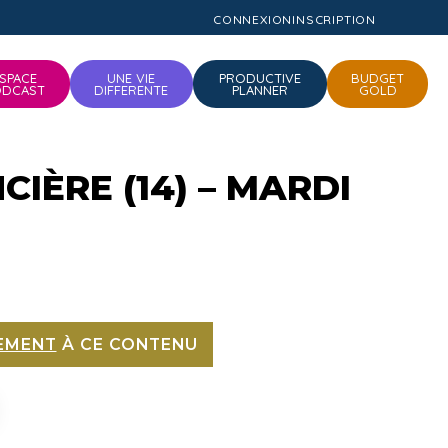
CONNEXION
INSCRIPTION
SPACE
UNE VIE
PRODUCTIVE
BUDGET
ODCAST
DIFFERENTE
PLANNER
GOLD
IÈRE (14) – MARDI
EMENT
À CE CONTENU