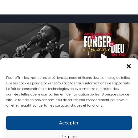
155
1
154
0
Pour offrir les meilleures expériences, nous utilisons des technologies telles
que les cookies pour stocker et/ou accéder aux informations des appareils.
Le fait de consentir à ces technologies nous permettra de traiter des
données telles que le comportement de navigation ou les ID uniques sur ce
site. Le fait de ne pas consentir ou de retirer son consentement peut avoir
Suivez moi sur Instagram
un effet négatif sur certaines caractéristiques et fonctions.
Accepter
CONTACT
POLITIQUE DE CONFIDENTIALITÉ
POLITIQUE DE COOKIES (UE)
Refuser